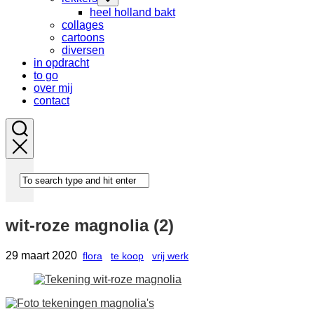
Parent
Child
heel holland bakt
Menu
collages
cartoons
diversen
in opdracht
to go
over mij
contact
wit-roze magnolia (2)
29 maart 2020
flora
te koop
vrij werk