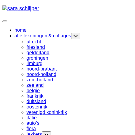
Skip
to
content
Expand
Menu
home
Current
alle tekeningen & collages
Toggle
Page
Child
utrecht
Menu
Parent
friesland
gelderland
groningen
limburg
noord-brabant
noord-holland
zuid-holland
zeeland
belgië
frankrijk
duitsland
oostenrijk
verenigd koninkrijk
italië
auto’s
Current
flora
Page
lekkers
Toggle