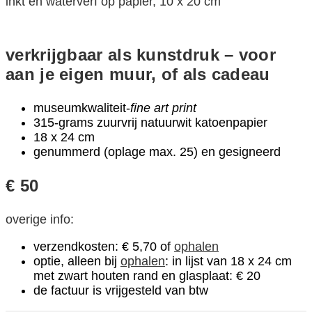
inkt en waterverf op papier, 10 x 20 cm
verkrijgbaar als
kunstdruk – voor
aan je eigen muur, of als cadeau
museumkwaliteit-
fine art print
315-grams zuurvrij natuurwit katoenpapier
18 x 24 cm
genummerd (oplage max. 25) en gesigneerd
€ 50
overige info:
verzendkosten: € 5,70 of
ophalen
optie, alleen bij
ophalen
: in lijst van 18 x 24 cm
met zwart houten rand en glasplaat: € 20
de factuur is vrijgesteld van btw