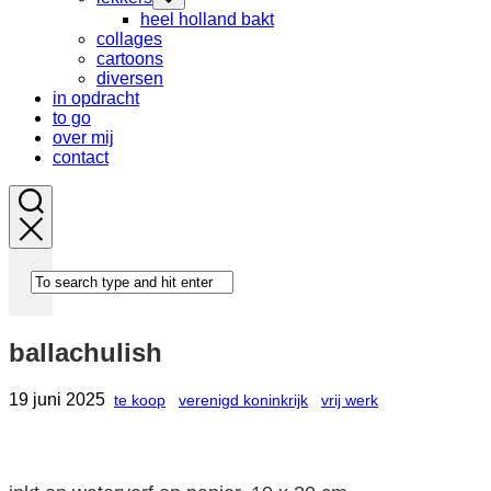
Child
heel holland bakt
Menu
collages
cartoons
diversen
in opdracht
to go
over mij
contact
ballachulish
19 juni 2025
te koop
verenigd koninkrijk
vrij werk