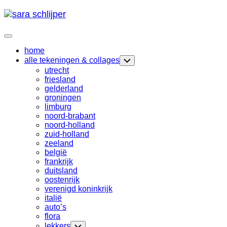
Skip
to
content
Expand
Menu
home
Current
alle tekeningen & collages
Toggle
Page
Child
utrecht
Menu
Parent
friesland
gelderland
groningen
limburg
noord-brabant
noord-holland
zuid-holland
zeeland
belgië
frankrijk
duitsland
oostenrijk
Current
verenigd koninkrijk
Page
italië
Parent
auto’s
flora
lekkers
Toggle