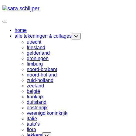
Skip
to
content
Expand
Menu
home
Current
alle tekeningen & collages
Toggle
Page
Child
utrecht
Menu
Parent
friesland
gelderland
groningen
limburg
noord-brabant
noord-holland
zuid-holland
zeeland
belgië
frankrijk
duitsland
oostenrijk
verenigd koninkrijk
italië
auto’s
Current
flora
Page
lekkers
Toggle