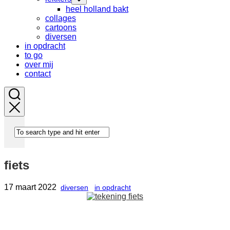
Child
heel holland bakt
Menu
collages
cartoons
Current
diversen
Page
in opdracht
Parent
to go
over mij
contact
fiets
17 maart 2022
diversen
in opdracht