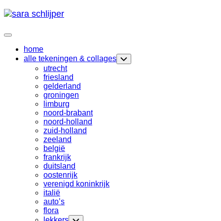
Skip
to
content
Expand
Menu
home
Current
alle tekeningen & collages
Toggle
Page
Child
utrecht
Menu
Parent
friesland
gelderland
groningen
limburg
noord-brabant
noord-holland
zuid-holland
zeeland
belgië
frankrijk
duitsland
oostenrijk
verenigd koninkrijk
italië
auto’s
flora
lekkers
Toggle